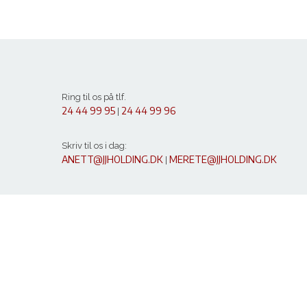
Ring til os på tlf.
24 44 99 95
24 44 99 96
|
Skriv til os i dag:
ANETT@JJHOLDING.DK
MERETE@JJHOLDING.DK
|