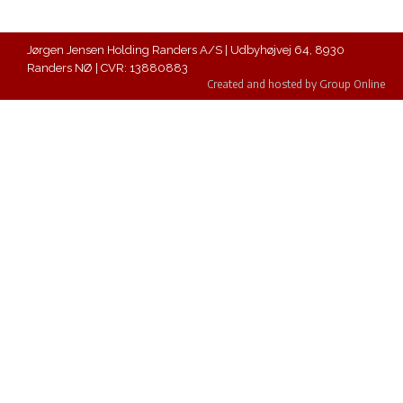
Jørgen Jensen Holding Randers A/S | Udbyhøjvej 64, 8930
Randers NØ | CVR: 13880883​
Created and hosted by Group Online